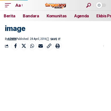
Aa
Berita
Bandara
Komunitas
Agenda
Ekbis P
image
By
ADMIN
Published: 28 April, 2016