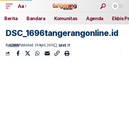
Aa
Berita
Bandara
Komunitas
Agenda
Ekbis P
DSC_1696tangerangonline.id
By
ADMIN
Published: 29 April, 2016