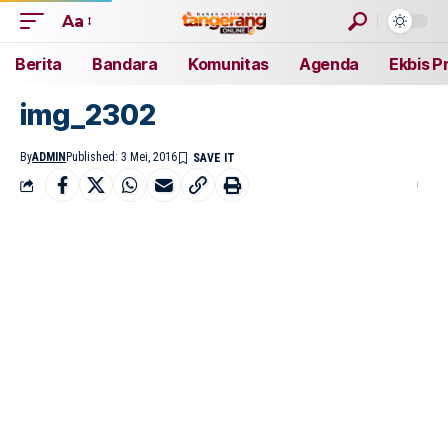
Aa
Berita
Bandara
Komunitas
Agenda
Ekbis P
img_2302
By
ADMIN
Published: 3 Mei, 2016