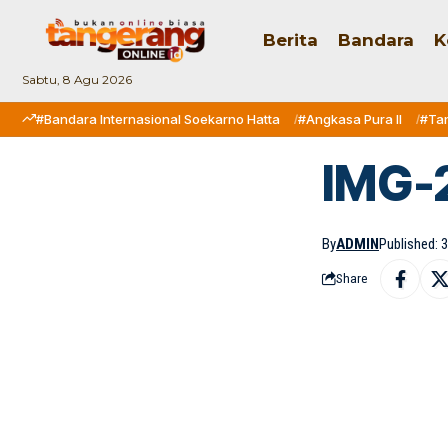
Berita
Bandara
K
Sabtu, 8 Agu 2026
#Bandara Internasional Soekarno Hatta
#Angkasa Pura II
#Ta
IMG-
By
ADMIN
Published: 
Share