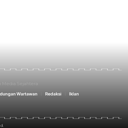
n Media Sejahtera
ndungan Wartawan
Redaksi
Iklan
d.