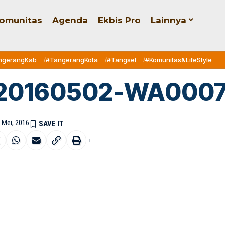
omunitas
Agenda
Ekbis Pro
Lainnya
ngerangKab
#TangerangKota
#Tangsel
#Komunitas&LifeStyle
20160502-WA000
3 Mei, 2016