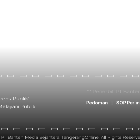
Penerbit: PT Bante
rensi Publik"
Pedoman
SOP Perli
Melayani Publik
 PT Banten Media Sejahtera. TangerangOnline. All Rights Reserve