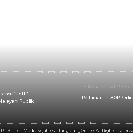
Penerbit: PT Bante
rensi Publik"
Pedoman
SOP Perli
Melayani Publik
 PT Banten Media Sejahtera. TangerangOnline. All Rights Reserve