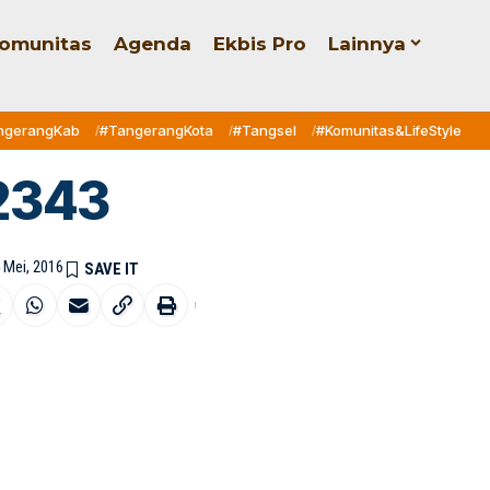
omunitas
Agenda
Ekbis Pro
Lainnya
ngerangKab
#TangerangKota
#Tangsel
#Komunitas&LifeStyle
2343
4 Mei, 2016