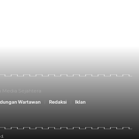
n Media Sejahtera
ndungan Wartawan
Redaksi
Iklan
d.