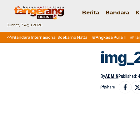
Berita
Bandara
K
Jumat, 7 Agu 2026
#Bandara Internasional Soekarno Hatta
#Angkasa Pura II
#Ta
img_
By
ADMIN
Published: 
Share