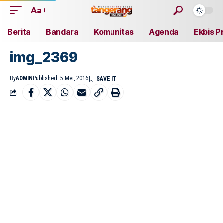
Aa
Berita
Bandara
Komunitas
Agenda
Ekbis P
img_2369
By
ADMIN
Published: 5 Mei, 2016