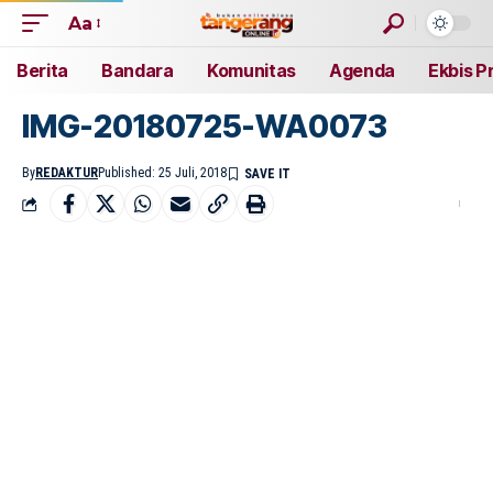
Aa
Berita
Bandara
Komunitas
Agenda
Ekbis P
IMG-20180725-WA0073
By
REDAKTUR
Published: 25 Juli, 2018