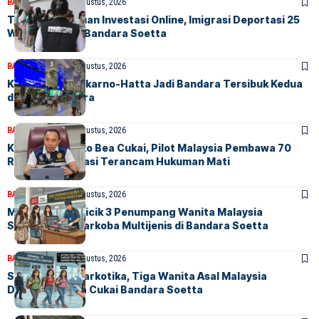
BANDARA
BERITA
7 Agustus, 2026
Terlibat Penipuan Investasi Online, Imigrasi Deportasi 25
WN Vietnam di Bandara Soetta
BANDARA
BERITA
7 Agustus, 2026
Kian Sibuk, Soekarno-Hatta Jadi Bandara Tersibuk Kedua
di Asia Tenggara
BANDARA
BERITA
6 Agustus, 2026
Kena Peta Risiko Bea Cukai, Pilot Malaysia Pembawa 70
Ribu Butir Ekstasi Terancam Hukuman Mati
BANDARA
BERITA
6 Agustus, 2026
Menguak Trik Licik 3 Penumpang Wanita Malaysia
Selundupkan Narkoba Multijenis di Bandara Soetta
BANDARA
BERITA
5 Agustus, 2026
Selundupkan Narkotika, Tiga Wanita Asal Malaysia
Diamankan Bea Cukai Bandara Soetta