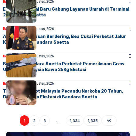
BANDARA
BERITA
4 Agustus, 2026
Empat Maskapai Baru Gabung Layanan Umrah di Terminal
2F Soekarno-Hatta
BANDARA
BERITA
4 Agustus, 2026
Alarm Pengawasan Berdering, Bea Cukai Perketat Jalur
Khusus Kru di Bandara Soetta
BANDARA
BERITA
3 Agustus, 2026
Bea Cukai Bandara Soetta Perketat Pemeriksaan Crew
Usai Pilot Malaysia Bawa 25Kg Ekstasi
BANDARA
BERITA
3 Agustus, 2026
Terungkap! Pilot Malaysia Pecandu Narkoba 20 Tahun,
Ditangkap Bawa Ekstasi di Bandara Soetta
1
2
3
…
1,334
1,335