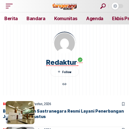
Berita
Bandara
Komunitas
Agenda
Ekbis P
Redaktur
BANDARA
BERITA
7 Agustus, 2026
Bandara Husein Sastranegara Resmi Layani Penerbangan
Jet Mulai 14 Agustus