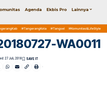
omunitas
Agenda
Ekbis Pro
Lainnya
ngerangKab
#TangerangKota
#Tangsel
#Komunitas&LifeStyle
20180727-WA0011
ed: 27 Juli, 2018