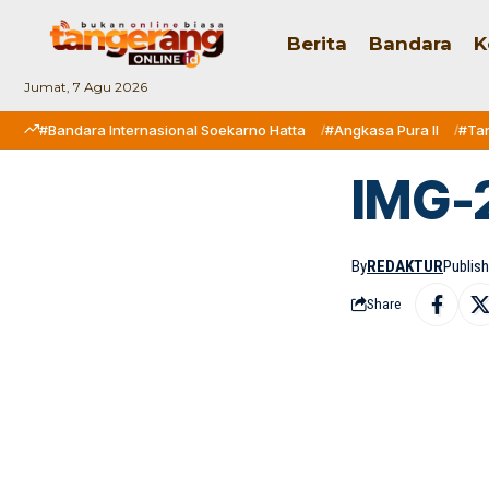
Berita
Bandara
K
Jumat, 7 Agu 2026
#Bandara Internasional Soekarno Hatta
#Angkasa Pura II
#Ta
IMG-
By
REDAKTUR
Publish
Share