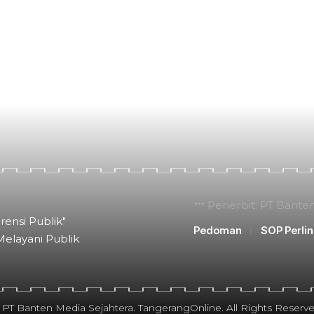
Penerbit: PT Bante
rensi Publik"
Pedoman
SOP Perli
Melayani Publik
 PT Banten Media Sejahtera. TangerangOnline. All Rights Reserve