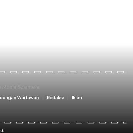
n Media Sejahtera
ndungan Wartawan
Redaksi
Iklan
d.