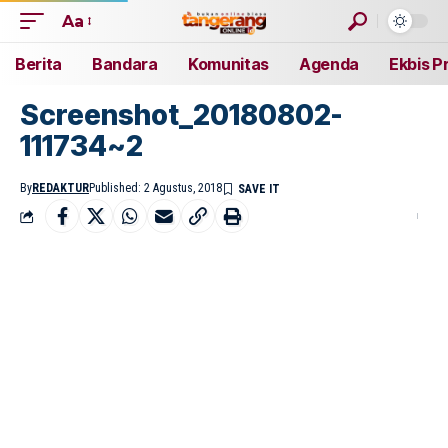
Aa
Berita
Bandara
Komunitas
Agenda
Ekbis P
Screenshot_20180802-
111734~2
By
REDAKTUR
Published: 2 Agustus, 2018