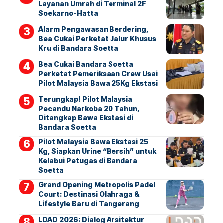
Layanan Umrah di Terminal 2F
Soekarno-Hatta
Alarm Pengawasan Berdering,
Bea Cukai Perketat Jalur Khusus
Kru di Bandara Soetta
Bea Cukai Bandara Soetta
Perketat Pemeriksaan Crew Usai
Pilot Malaysia Bawa 25Kg Ekstasi
Terungkap! Pilot Malaysia
Pecandu Narkoba 20 Tahun,
Ditangkap Bawa Ekstasi di
Bandara Soetta
Pilot Malaysia Bawa Ekstasi 25
Kg, Siapkan Urine “Bersih” untuk
Kelabui Petugas di Bandara
Soetta
Grand Opening Metropolis Padel
Court: Destinasi Olahraga &
Lifestyle Baru di Tangerang
LDAD 2026: Dialog Arsitektur