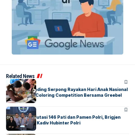
Related News
BERITA
INDEX
Atria Hotel Gading Serpong Rayakan Hari Anak Nasional
Lewat Family Coloring Competition Bersama Greebel
Indonesia
BERITA
Mabes Polri Mutasi 146 Pati dan Pamen Polri, Brigjen
Untung Jabat Kadiv Hubinter Polri