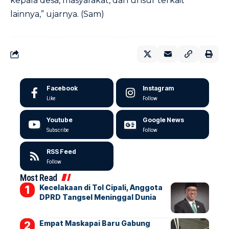
kepala desa, masyarakat, dan unsur terkait
lainnya,” ujarnya. (Sam)
Facebook
Instagram
Like
Follow
Youtube
Google News
Subscribe
Follow
RSS Feed
Follow
Most Read
Kecelakaan di Tol Cipali, Anggota
DPRD Tangsel Meninggal Dunia
Empat Maskapai Baru Gabung