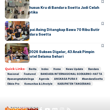
BANDARA
BERITA
Ketika Jalur Khusus Kru di Bandara Soetta Jadi Celah
Sindikat Narkotika
BANDARA
BERITA
Kopilot Maskapai Asing Ditangkap Bawa 70 Ribu Butir
Ekstasi di Bandara Soetta
BERITA
INDEX
GM For A Day 2026 Sukses Digelar, 43 Anak Pimpin
Operasional Hotel Selama Sehari
Quick Links:
Berita
Index
Home
News Update
Bandara
Nasional
Featured
BANDARA INTERNASIONAL SOEKARNO-HATTA
#pasangmatatelinga
Agenda
ANGKASA PURA II
#bandaraSoetta
Ekbis Pro
Komunitas & Lifestyle
KABUPATEN TANGERANG