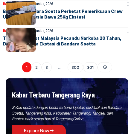
BANDARA
BERITA
3 Agustus, 2026
Bea Cukai Bandara Soetta Perketat Pemeriksaan Crew
Usai Pilot Malaysia Bawa 25Kg Ekstasi
BANDARA
BERITA
3 Agustus, 2026
Terungkap! Pilot Malaysia Pecandu Narkoba 20 Tahun,
Ditangkap Bawa Ekstasi di Bandara Soetta
1
2
3
…
300
301
Kabar Terbaru Tangerang Raya
Selalu update dengan berita terbaru! Liputan eksklusif dari Bandara
Soetta, Tangerang Kota, Kabupaten Tangerang, Tangsel, dan
Banten hadir setiap hari di TangerangOnline
Explore Now