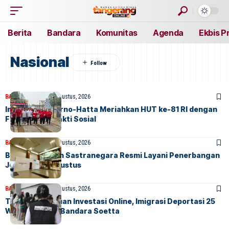
Berita
Bandara
Komunitas
Agenda
Ekbis P
Nasional
BANDARA
BERITA
8 Agustus, 2026
Imigrasi Soekarno-Hatta Meriahkan HUT ke-81 RI dengan
Funwalk dan Bakti Sosial
BANDARA
BERITA
7 Agustus, 2026
Bandara Husein Sastranegara Resmi Layani Penerbangan
Jet Mulai 14 Agustus
BANDARA
BERITA
7 Agustus, 2026
Terlibat Penipuan Investasi Online, Imigrasi Deportasi 25
WN Vietnam di Bandara Soetta