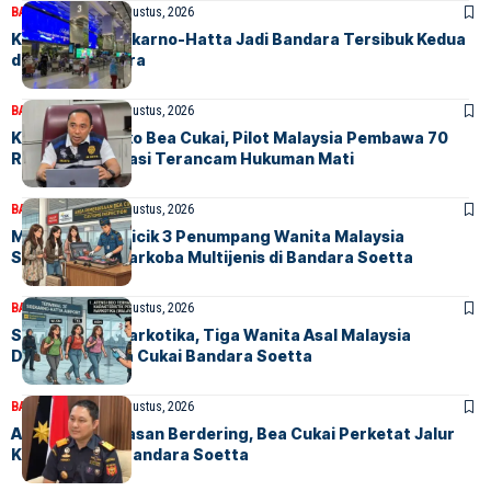
BANDARA
BERITA
7 Agustus, 2026
Kian Sibuk, Soekarno-Hatta Jadi Bandara Tersibuk Kedua
di Asia Tenggara
BANDARA
BERITA
6 Agustus, 2026
Kena Peta Risiko Bea Cukai, Pilot Malaysia Pembawa 70
Ribu Butir Ekstasi Terancam Hukuman Mati
BANDARA
BERITA
6 Agustus, 2026
Menguak Trik Licik 3 Penumpang Wanita Malaysia
Selundupkan Narkoba Multijenis di Bandara Soetta
BANDARA
BERITA
5 Agustus, 2026
Selundupkan Narkotika, Tiga Wanita Asal Malaysia
Diamankan Bea Cukai Bandara Soetta
BANDARA
BERITA
4 Agustus, 2026
Alarm Pengawasan Berdering, Bea Cukai Perketat Jalur
Khusus Kru di Bandara Soetta