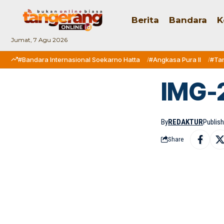
Berita
Bandara
K
Jumat, 7 Agu 2026
#Bandara Internasional Soekarno Hatta
#Angkasa Pura II
#Ta
IMG-
By
REDAKTUR
Publish
Share