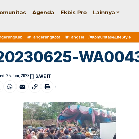
omunitas
Agenda
Ekbis Pro
Lainnya
ngerangKab
#TangerangKota
#Tangsel
#Komunitas&LifeStyle
20230625-WA004
ed: 25 Juni, 2023