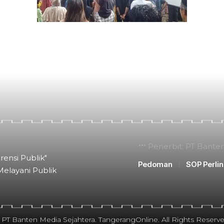
Penerbit: PT Bante
rensi Publik"
Pedoman
SOP Perli
Melayani Publik
 PT Banten Media Sejahtera. TangerangOnline. All Rights Reserve