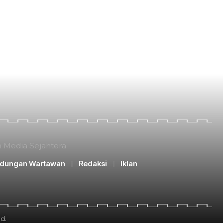
n Media Sejahtera
ndungan Wartawan
Redaksi
Iklan
d.