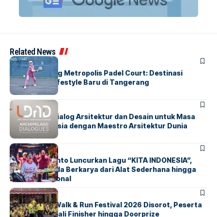
Related News
BERITA
HOME
Grand Opening Metropolis Padel Court: Destinasi
Olahraga & Lifestyle Baru di Tangerang
BERITA
HOME
LDAD 2026: Dialog Arsitektur dan Desain untuk Masa
Depan Indonesia dengan Maestro Arsitektur Dunia
BERITA
INDEX
Marissa Sutanto Luncurkan Lagu “KITA INDONESIA”,
Ajak Anak Muda Berkarya dari Alat Sederhana hingga
Musik Tradisional
BERITA
INDEX
Tangsel Fun Walk & Run Festival 2026 Disorot, Peserta
Keluhkan Medali Finisher hingga Doorprize