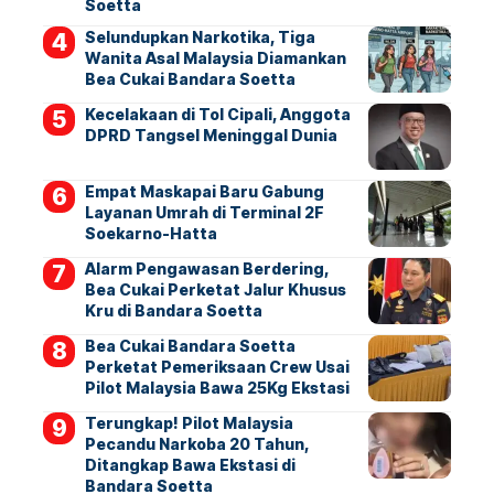
Soetta
Selundupkan Narkotika, Tiga
Wanita Asal Malaysia Diamankan
Bea Cukai Bandara Soetta
Kecelakaan di Tol Cipali, Anggota
DPRD Tangsel Meninggal Dunia
Empat Maskapai Baru Gabung
Layanan Umrah di Terminal 2F
Soekarno-Hatta
Alarm Pengawasan Berdering,
Bea Cukai Perketat Jalur Khusus
Kru di Bandara Soetta
Bea Cukai Bandara Soetta
Perketat Pemeriksaan Crew Usai
Pilot Malaysia Bawa 25Kg Ekstasi
Terungkap! Pilot Malaysia
Pecandu Narkoba 20 Tahun,
Ditangkap Bawa Ekstasi di
Bandara Soetta