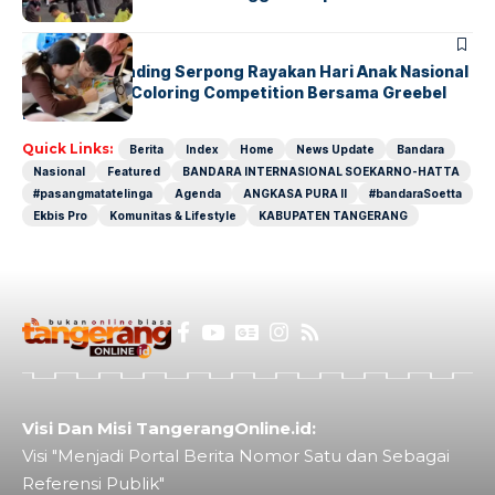
BERITA
INDEX
Atria Hotel Gading Serpong Rayakan Hari Anak Nasional
Lewat Family Coloring Competition Bersama Greebel
Indonesia
Quick Links:
Berita
Index
Home
News Update
Bandara
Nasional
Featured
BANDARA INTERNASIONAL SOEKARNO-HATTA
#pasangmatatelinga
Agenda
ANGKASA PURA II
#bandaraSoetta
Ekbis Pro
Komunitas & Lifestyle
KABUPATEN TANGERANG
Visi Dan Misi TangerangOnline.id:
Visi "Menjadi Portal Berita Nomor Satu dan Sebagai
Referensi Publik"