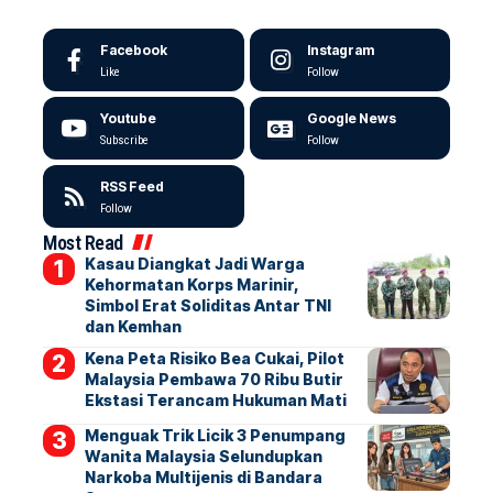
Facebook
Instagram
Like
Follow
Youtube
Google News
Subscribe
Follow
RSS Feed
Follow
Most Read
Kasau Diangkat Jadi Warga
Kehormatan Korps Marinir,
Simbol Erat Soliditas Antar TNI
dan Kemhan
Kena Peta Risiko Bea Cukai, Pilot
Malaysia Pembawa 70 Ribu Butir
Ekstasi Terancam Hukuman Mati
Menguak Trik Licik 3 Penumpang
Wanita Malaysia Selundupkan
Narkoba Multijenis di Bandara