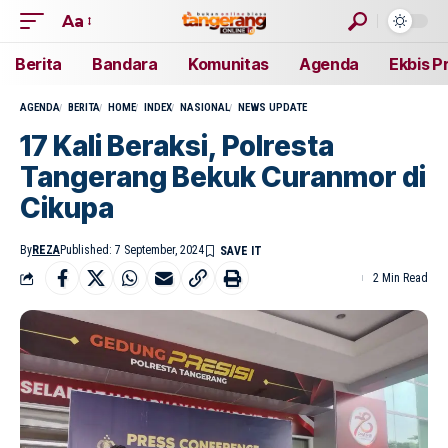
Aa
Berita
Bandara
Komunitas
Agenda
Ekbis P
AGENDA
BERITA
HOME
INDEX
NASIONAL
NEWS UPDATE
17 Kali Beraksi, Polresta
Tangerang Bekuk Curanmor di
Cikupa
By
REZA
Published: 7 September, 2024
2 Min Read