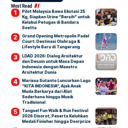
Most Read
Pilot Malaysia Bawa Ekstasi 25
Kg, Siapkan Urine “Bersih” untuk
Kelabui Petugas di Bandara
Soetta
Grand Opening Metropolis Padel
Court: Destinasi Olahraga &
Lifestyle Baru di Tangerang
LDAD 2026: Dialog Arsitektur
dan Desain untuk Masa Depan
Indonesia dengan Maestro
Arsitektur Dunia
Marissa Sutanto Luncurkan Lagu
“KITA INDONESIA”, Ajak Anak
Muda Berkarya dari Alat
Sederhana hingga Musik
Tradisional
Tangsel Fun Walk & Run Festival
2026 Disorot, Peserta Keluhkan
Medali Finisher hingga Doorprize