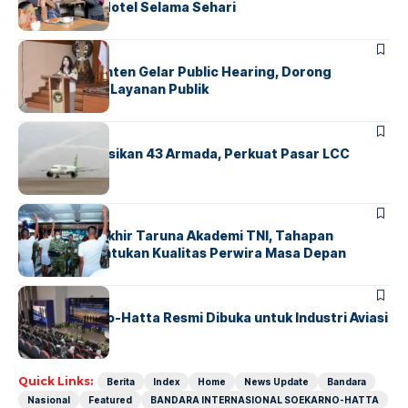
Operasional Hotel Selama Sehari
BANDARA
BERITA
Karantina Banten Gelar Public Hearing, Dorong
Transparansi Layanan Publik
BANDARA
BERITA
Citilink Operasikan 43 Armada, Perkuat Pasar LCC
Nasional
BERITA
Sidang Pantukhir Taruna Akademi TNI, Tahapan
Strategis Tentukan Kualitas Perwira Masa Depan
BANDARA
BERITA
IALC Soekarno-Hatta Resmi Dibuka untuk Industri Aviasi
Dunia
Quick Links:
Berita
Index
Home
News Update
Bandara
Nasional
Featured
BANDARA INTERNASIONAL SOEKARNO-HATTA