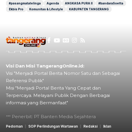
#pasangmatatelinga
Agenda
ANGKASA PURA II
#bandaraSoetta
Ekbis Pro
Komunitas & Lifestyle
KABUPATEN TANGERANG
Visi Dan Misi TangerangOnline.id:
Visi "Menjadi Portal Berita Nomor Satu dan Sebagai
Referensi Publik"
Misi "Menjadi Portal Berita Yang Cepat dan
Terpercaya. Melayani Publik Dengan Berbagai
informasi yang Bermanfaat"
Penerbit: PT Banten Media Sejahtera
Pedoman
SOP Perlindungan Wartawan
Redaksi
Iklan