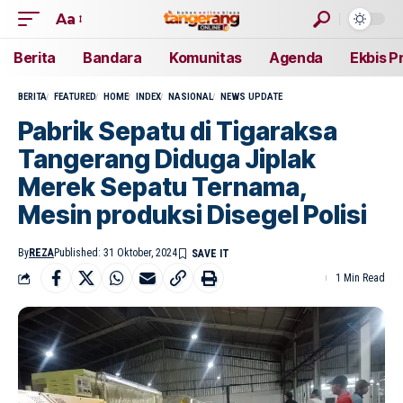
Aa
Berita
Bandara
Komunitas
Agenda
Ekbis P
BERITA
FEATURED
HOME
INDEX
NASIONAL
NEWS UPDATE
Pabrik Sepatu di Tigaraksa
Tangerang Diduga Jiplak
Merek Sepatu Ternama,
Mesin produksi Disegel Polisi
By
REZA
Published: 31 Oktober, 2024
1 Min Read