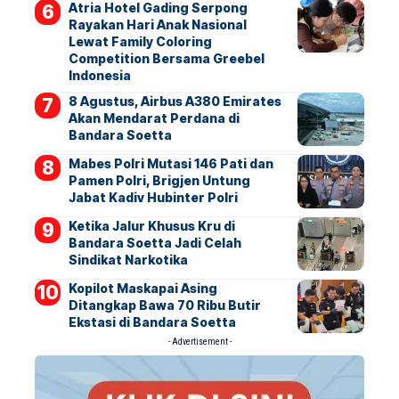
Atria Hotel Gading Serpong
Rayakan Hari Anak Nasional
Lewat Family Coloring
Competition Bersama Greebel
Indonesia
8 Agustus, Airbus A380 Emirates
Akan Mendarat Perdana di
Bandara Soetta
Mabes Polri Mutasi 146 Pati dan
Pamen Polri, Brigjen Untung
Jabat Kadiv Hubinter Polri
Ketika Jalur Khusus Kru di
Bandara Soetta Jadi Celah
Sindikat Narkotika
Kopilot Maskapai Asing
Ditangkap Bawa 70 Ribu Butir
Ekstasi di Bandara Soetta
- Advertisement -