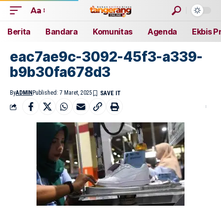
Aa
Berita
Bandara
Komunitas
Agenda
Ekbis P
eac7ae9c-3092-45f3-a339-
b9b30fa678d3
By
ADMIN
Published: 7 Maret, 2025