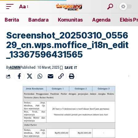
Aa
Berita
Bandara
Komunitas
Agenda
Ekbis P
Screenshot_20250310_0556
29_cn.wps.moffice_i18n_edit
_13367596431565
By
ADMIN
Published: 10 Maret, 2025