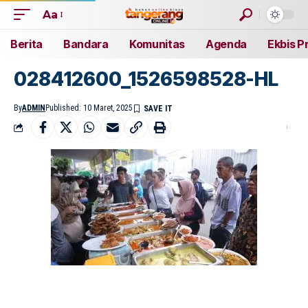
Aa
Berita
Bandara
Komunitas
Agenda
Ekbis P
028412600_1526598528-HL
By
ADMIN
Published: 10 Maret, 2025