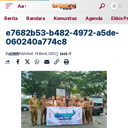
Aa
Berita
Bandara
Komunitas
Agenda
Ekbis P
e7682b53-b482-4972-a5de-
060240a774c8
By
ADMIN
Published: 18 Maret, 2025