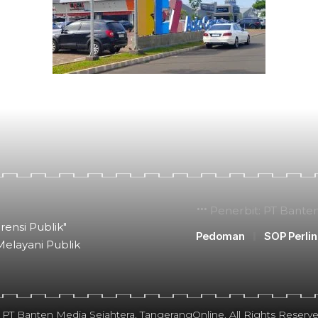
Penerbit: PT Bante
rensi Publik"
Pedoman
SOP Perli
Melayani Publik
 PT Banten Media Sejahtera. TangerangOnline. All Rights Reserve