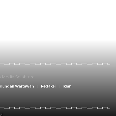
n Media Sejahtera
ndungan Wartawan
Redaksi
Iklan
d.