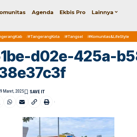
omunitas
Agenda
Ekbis Pro
Lainnya
ngerangKab
#TangerangKota
#Tangsel
#Komunitas&LifeStyle
51be-d02e-425a-b5
38e37c3f
19 Maret, 2025