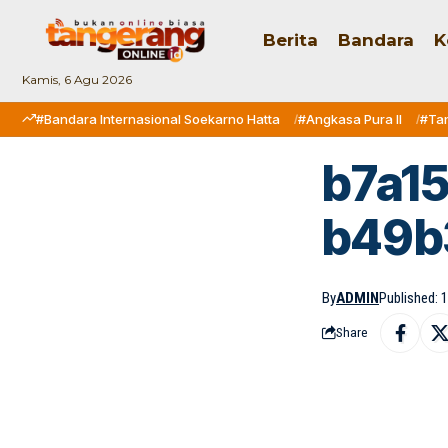
Berita
Bandara
K
Kamis, 6 Agu 2026
#Bandara Internasional Soekarno Hatta
#Angkasa Pura II
#Ta
b7a1
b49b
By
ADMIN
Published: 
Share