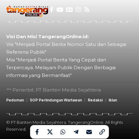
Visi Dan Misi TangerangOnline.id:
Visi "Menjadi Portal Berita Nomor Satu dan Sebagai
Referensi Publik"
Misi "Menjadi Portal Berita Yang Cepat dan
Terpercaya. Melayani Publik Dengan Berbagai
informasi yang Bermanfaat"
Penerbit: PT Banten Media Sejahtera
Pedoman
SOP Perlindungan Wartawan
Redaksi
Iklan
© PT Banten Media Sejahtera. TangerangOnline. All Rights
Reserved.