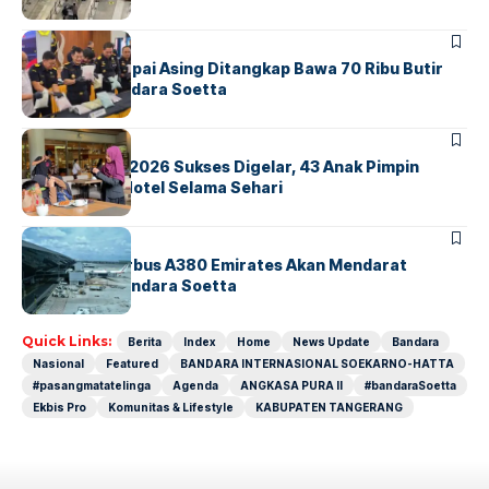
BANDARA
BERITA
Kopilot Maskapai Asing Ditangkap Bawa 70 Ribu Butir
Ekstasi di Bandara Soetta
BERITA
INDEX
GM For A Day 2026 Sukses Digelar, 43 Anak Pimpin
Operasional Hotel Selama Sehari
BANDARA
BERITA
8 Agustus, Airbus A380 Emirates Akan Mendarat
Perdana di Bandara Soetta
Quick Links:
Berita
Index
Home
News Update
Bandara
Nasional
Featured
BANDARA INTERNASIONAL SOEKARNO-HATTA
#pasangmatatelinga
Agenda
ANGKASA PURA II
#bandaraSoetta
Ekbis Pro
Komunitas & Lifestyle
KABUPATEN TANGERANG