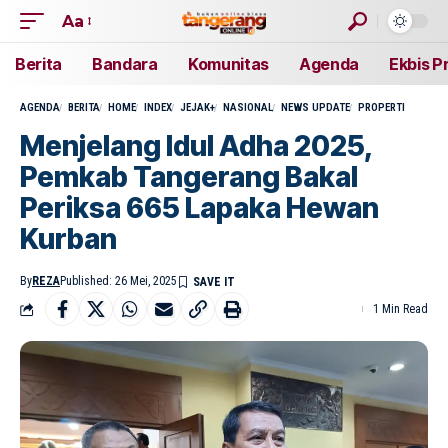
Aa
Berita
Bandara
Komunitas
Agenda
Ekbis P
AGENDA
BERITA
HOME
INDEX
JEJAK+
NASIONAL
NEWS UPDATE
PROPERTI
Menjelang Idul Adha 2025,
Pemkab Tangerang Bakal
Periksa 665 Lapaka Hewan
Kurban
By
REZA
Published: 26 Mei, 2025
1 Min Read