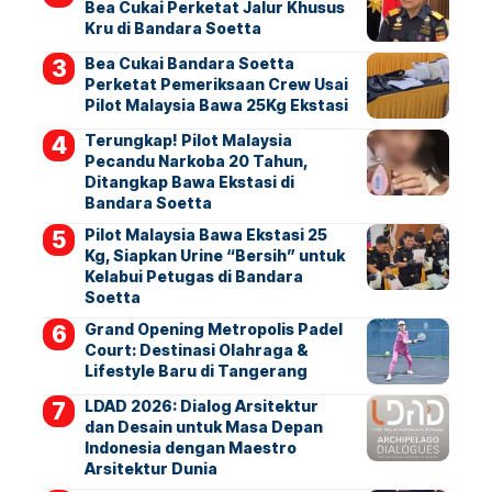
Bea Cukai Perketat Jalur Khusus
Kru di Bandara Soetta
Bea Cukai Bandara Soetta
Perketat Pemeriksaan Crew Usai
Pilot Malaysia Bawa 25Kg Ekstasi
Terungkap! Pilot Malaysia
Pecandu Narkoba 20 Tahun,
Ditangkap Bawa Ekstasi di
Bandara Soetta
Pilot Malaysia Bawa Ekstasi 25
Kg, Siapkan Urine “Bersih” untuk
Kelabui Petugas di Bandara
Soetta
Grand Opening Metropolis Padel
Court: Destinasi Olahraga &
Lifestyle Baru di Tangerang
LDAD 2026: Dialog Arsitektur
dan Desain untuk Masa Depan
Indonesia dengan Maestro
Arsitektur Dunia