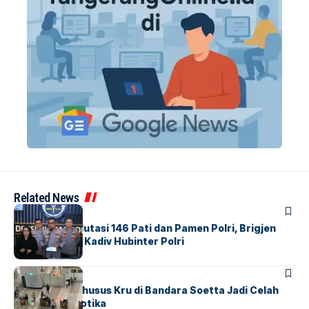
Related News
BERITA
Mabes Polri Mutasi 146 Pati dan Pamen Polri, Brigjen
Untung Jabat Kadiv Hubinter Polri
BANDARA
BERITA
Ketika Jalur Khusus Kru di Bandara Soetta Jadi Celah
Sindikat Narkotika