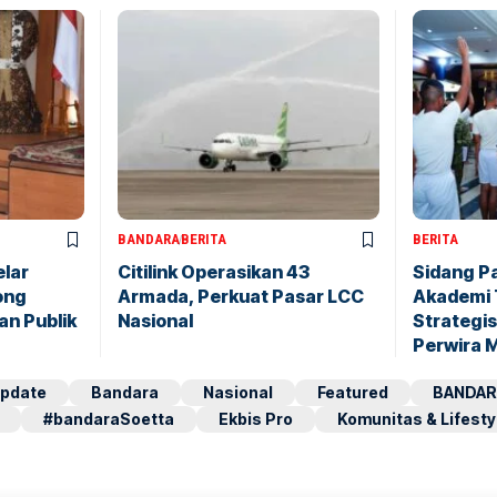
BANDARA
BERITA
BERITA
elar
Citilink Operasikan 43
Sidang P
ong
Armada, Perkuat Pasar LCC
Akademi 
an Publik
Nasional
Strategis
Perwira 
pdate
Bandara
Nasional
Featured
BANDAR
#bandaraSoetta
Ekbis Pro
Komunitas & Lifesty