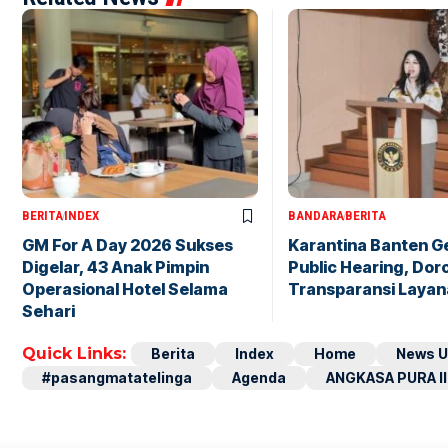
BERITA
INDEX
BANDARA
BERITA
GM For A Day 2026 Sukses
Karantina Banten G
Digelar, 43 Anak Pimpin
Public Hearing, Dor
Operasional Hotel Selama
Transparansi Layan
Sehari
Quick Links:
Berita
Index
Home
News U
#pasangmatatelinga
Agenda
ANGKASA PURA II