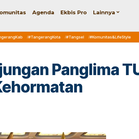
omunitas
Agenda
Ekbis Pro
Lainnya
ngerangKab
#TangerangKota
#Tangsel
#Komunitas&LifeStyle
njungan Panglima 
Kehormatan