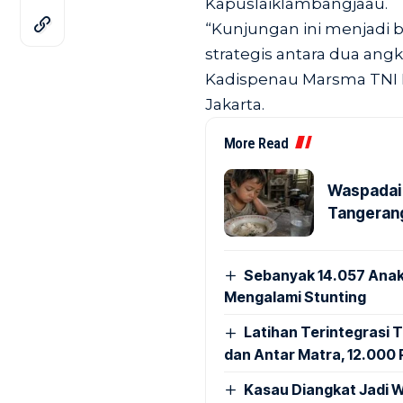
Kapuslaiklambangjaau.
“Kunjungan ini menjadi 
strategis antara dua ang
Kadispenau Marsma TNI I
Jakarta.
More Read
Waspadai 
Tangerang
Sebanyak 14.057 Anak
Mengalami Stunting
Latihan Terintegrasi T
dan Antar Matra, 12.000 P
Kasau Diangkat Jadi W