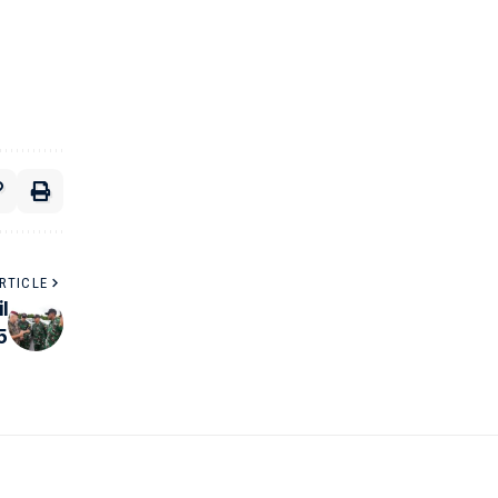
RTICLE
l
5