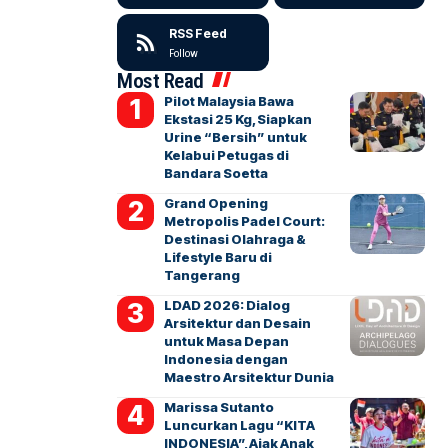
RSS Feed
Follow
Most Read
Pilot Malaysia Bawa
Ekstasi 25 Kg, Siapkan
Urine “Bersih” untuk
Kelabui Petugas di
Bandara Soetta
Grand Opening
Metropolis Padel Court:
Destinasi Olahraga &
Lifestyle Baru di
Tangerang
LDAD 2026: Dialog
Arsitektur dan Desain
untuk Masa Depan
Indonesia dengan
Maestro Arsitektur Dunia
Marissa Sutanto
Luncurkan Lagu “KITA
INDONESIA”, Ajak Anak