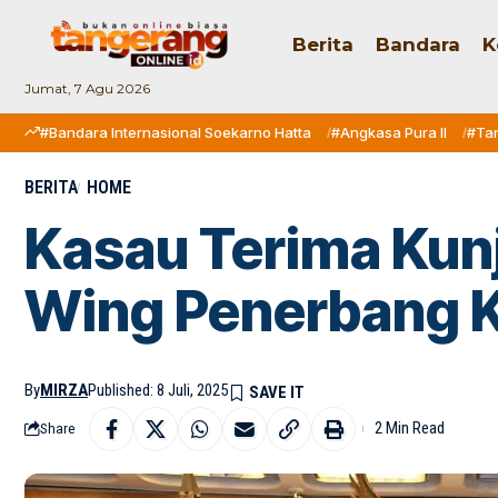
Berita
Bandara
K
Jumat, 7 Agu 2026
#Bandara Internasional Soekarno Hatta
#Angkasa Pura II
#Ta
BERITA
HOME
Kasau Terima Ku
Wing Penerbang 
By
MIRZA
Published: 8 Juli, 2025
2 Min Read
Share