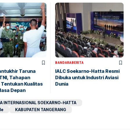
BANDARA
BERITA
antukhir Taruna
IALC Soekarno-Hatta Resmi
TNI, Tahapan
Dibuka untuk Industri Aviasi
 Tentukan Kualitas
Dunia
Masa Depan
A INTERNASIONAL SOEKARNO-HATTA
le
KABUPATEN TANGERANG