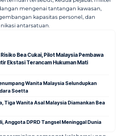
ertemuan tersebut, kedua pejabat militer
ndangan mengenai tantangan kawasan,
gembangan kapasitas personel, dan
ikasi antarsatuan.
 Risiko Bea Cukai, Pilot Malaysia Pembawa
utir Ekstasi Terancam Hukuman Mati
 Penumpang Wanita Malaysia Selundupkan
ndara Soetta
a, Tiga Wanita Asal Malaysia Diamankan Bea
ali, Anggota DPRD Tangsel Meninggal Dunia