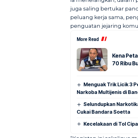
Ia menerangkan, dalam p
juga saling bertukar pa
peluang kerja sama, pen
penguatan jejaring komun
More Read
Kena Peta
70 Ribu B
Menguak Trik Licik 3
Narkoba Multijenis di Ba
Selundupkan Narkotik
Cukai Bandara Soetta
Kecelakaan di Tol Cip