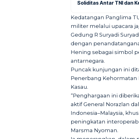
Soliditas Antar TNI dan 
Kedatangan Panglima T
militer melalui upacara 
Gedung R Suryadi Suryad
dengan penandatangana
Hening sebagai simbol 
antarnegara.
Puncak kunjungan ini d
Penerbang Kehormatan K
Kasau.
“Penghargaan ini diberika
aktif General Norazlan 
Indonesia–Malaysia, khu
peningkatan interoperabi
Marsma Nyoman.