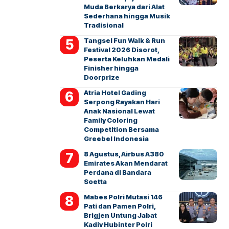
Muda Berkarya dari Alat
Sederhana hingga Musik
Tradisional
Tangsel Fun Walk & Run
Festival 2026 Disorot,
Peserta Keluhkan Medali
Finisher hingga
Doorprize
Atria Hotel Gading
Serpong Rayakan Hari
Anak Nasional Lewat
Family Coloring
Competition Bersama
Greebel Indonesia
8 Agustus, Airbus A380
Emirates Akan Mendarat
Perdana di Bandara
Soetta
Mabes Polri Mutasi 146
Pati dan Pamen Polri,
Brigjen Untung Jabat
Kadiv Hubinter Polri