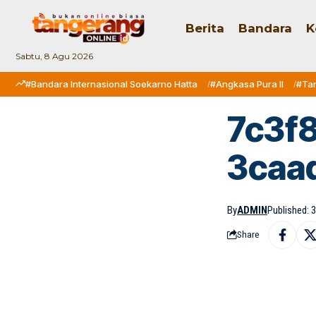
Berita
Bandara
K
Sabtu, 8 Agu 2026
#Bandara Internasional Soekarno Hatta
#Angkasa Pura II
#Ta
7c3f
3caa
By
ADMIN
Published: 
Share