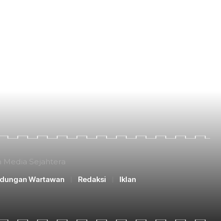
n Media Sejahtera
ndungan Wartawan
Redaksi
Iklan