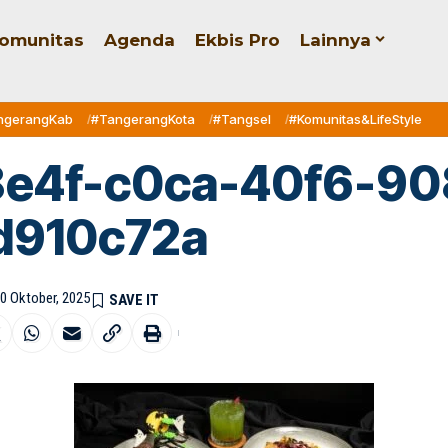
omunitas
Agenda
Ekbis Pro
Lainnya
ngerangKab
#TangerangKota
#Tangsel
#Komunitas&LifeStyle
8e4f-c0ca-40f6-90
d910c72a
30 Oktober, 2025