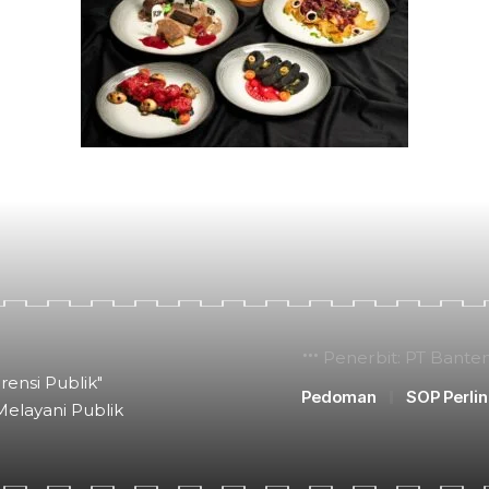
Penerbit: PT Bante
rensi Publik"
Pedoman
SOP Perli
Melayani Publik