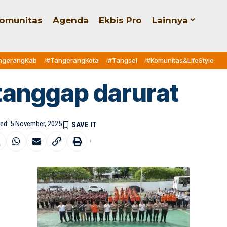
omunitas
Agenda
Ekbis Pro
Lainnya
ngerangKab
#TangerangKota
#Tangsel
#Komunitas&LifeStyle
tanggap darurat
hed: 5 November, 2025