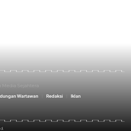
n Media Sejahtera
ndungan Wartawan
Redaksi
Iklan
d.