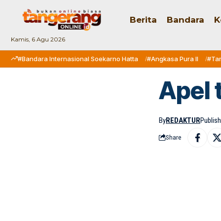
Berita
Bandara
K
Kamis, 6 Agu 2026
#Bandara Internasional Soekarno Hatta
#Angkasa Pura II
#Ta
Apel 
By
REDAKTUR
Publis
Share