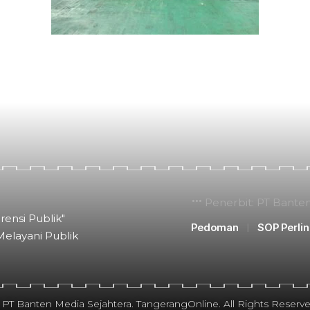
Penerbit: PT Bante
rensi Publik"
Pedoman
SOP Perli
Melayani Publik
 PT Banten Media Sejahtera. TangerangOnline. All Rights Reserve