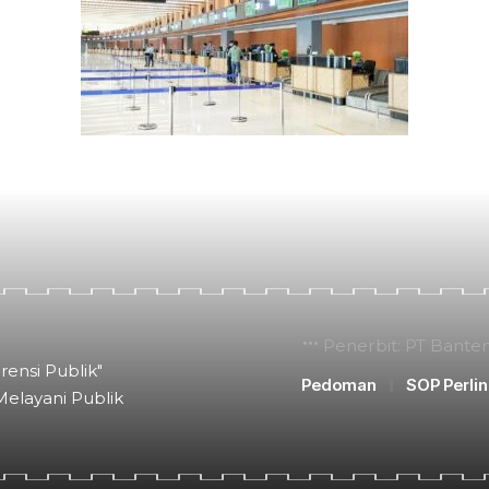
Penerbit: PT Bante
rensi Publik"
Pedoman
SOP Perli
Melayani Publik