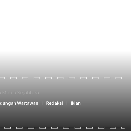
n Media Sejahtera
ndungan Wartawan
Redaksi
Iklan