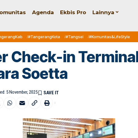
omunitas
Agenda
Ekbis Pro
Lainnya
ngerangKab
#TangerangKota
#Tangsel
#Komunitas&LifeStyle
r Check-in Terminal
ra Soetta
hed: 5 November, 2025