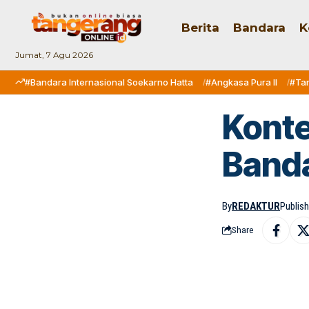
Berita
Bandara
K
Jumat, 7 Agu 2026
#Bandara Internasional Soekarno Hatta
#Angkasa Pura II
#Ta
Konte
Banda
By
REDAKTUR
Publis
Share