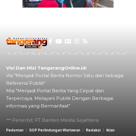
Visi Dan Misi TangerangOnline.id:
Visi "Menjadi Portal Berita Nomor Satu dan Sebagai
Referensi Publik"
Misi "Menjadi Portal Berita Yang Cepat dan
Terpercaya. Melayani Publik Dengan Berbagai
informasi yang Bermanfaat"
Penerbit: PT Banten Media Sejahtera
Pedoman
SOP Perlindungan Wartawan
Redaksi
Iklan