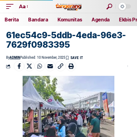
Aa
Berita
Bandara
Komunitas
Agenda
Ekbis P
61ec54c9-5ddb-4eda-96e3-
7629f0983395
By
ADMIN
Published: 10 November, 2025