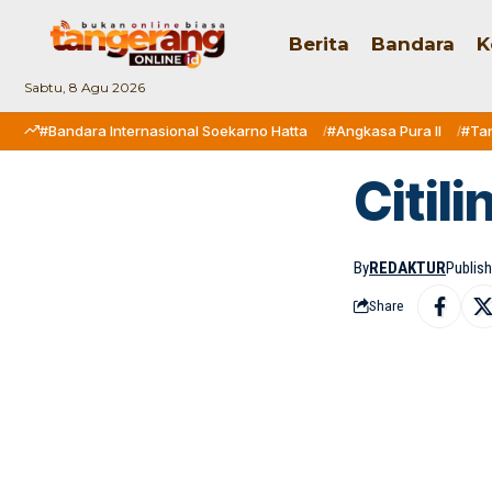
Berita
Bandara
K
Sabtu, 8 Agu 2026
#Bandara Internasional Soekarno Hatta
#Angkasa Pura II
#Ta
Citil
By
REDAKTUR
Publis
Share