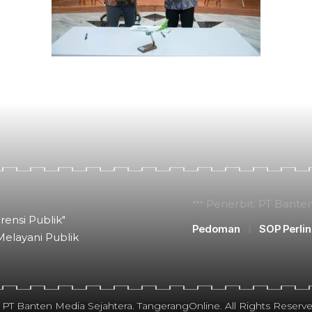
Penerbit: PT Bante
rensi Publik"
Pedoman
SOP Perli
Melayani Publik
 PT Banten Media Sejahtera. TangerangOnline. All Rights Reserve