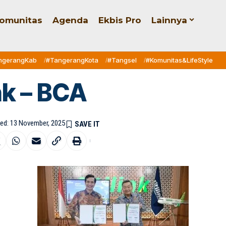
omunitas
Agenda
Ekbis Pro
Lainnya
ngerangKab
#TangerangKota
#Tangsel
#Komunitas&LifeStyle
ink – BCA
hed: 13 November, 2025