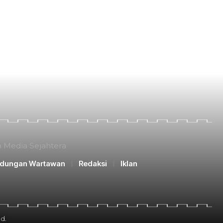
n Media Sejahtera
ndungan Wartawan
Redaksi
Iklan
d.