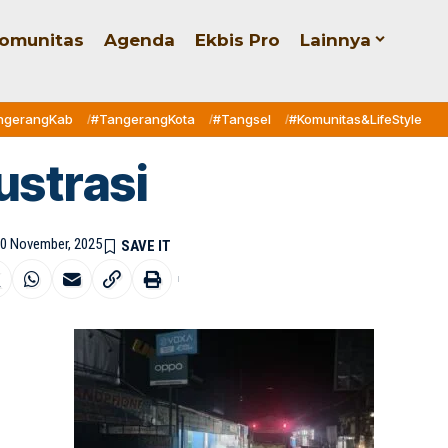
omunitas
Agenda
Ekbis Pro
Lainnya
ngerangKab
#TangerangKota
#Tangsel
#Komunitas&LifeStyle
lustrasi
30 November, 2025