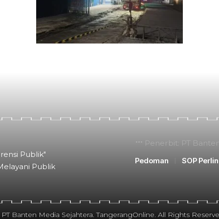
Penerbit: PT Bante
rensi Publik"
Pedoman
SOP Perli
Melayani Publik
 PT Banten Media Sejahtera. TangerangOnline. All Rights Reserve