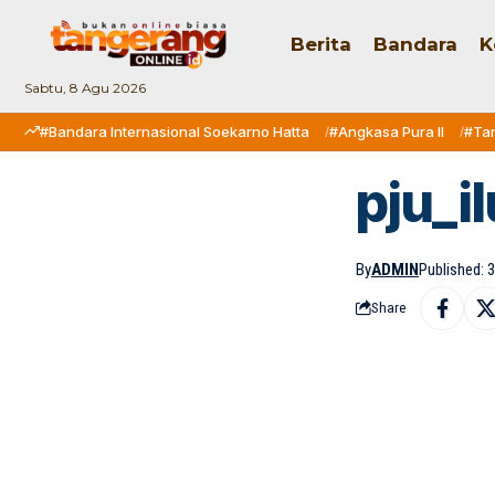
Berita
Bandara
K
Sabtu, 8 Agu 2026
#Bandara Internasional Soekarno Hatta
#Angkasa Pura II
#Ta
pju_i
By
ADMIN
Published: 
Share