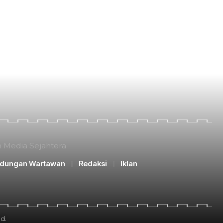
n Media Sejahtera
ndungan Wartawan
Redaksi
Iklan
d.