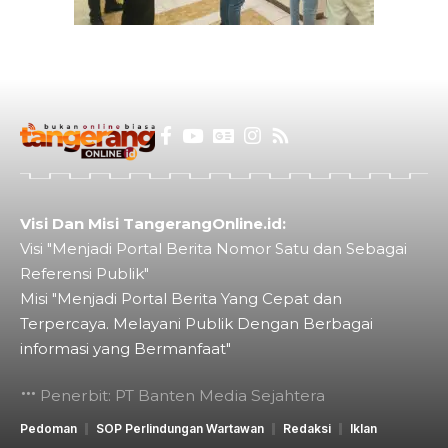
Visi Dan Misi TangerangOnline.id:
Visi "Menjadi Portal Berita Nomor Satu dan Sebagai
Referensi Publik"
Misi "Menjadi Portal Berita Yang Cepat dan
Terpercaya. Melayani Publik Dengan Berbagai
informasi yang Bermanfaat"
Penerbit: PT Banten Media Sejahtera
Pedoman
SOP Perlindungan Wartawan
Redaksi
Iklan