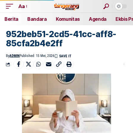
Aa
Berita
Bandara
Komunitas
Agenda
Ekbis P
952beb51-2cd5-41cc-aff8-
85cfa2b4e2ff
By
ADMIN
Published: 15 Mei, 2026