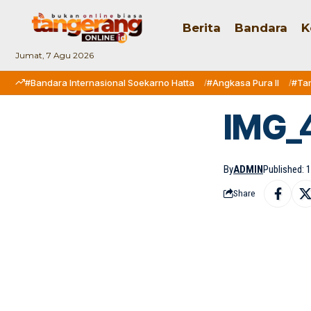
Berita
Bandara
K
Jumat, 7 Agu 2026
#Bandara Internasional Soekarno Hatta
#Angkasa Pura II
#Ta
IMG_
By
ADMIN
Published: 
Share