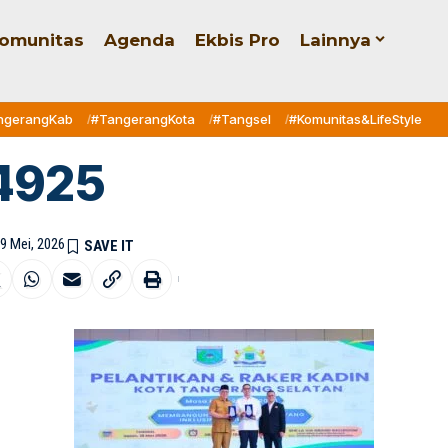
omunitas
Agenda
Ekbis Pro
Lainnya
ngerangKab
#TangerangKota
#Tangsel
#Komunitas&LifeStyle
4925
19 Mei, 2026