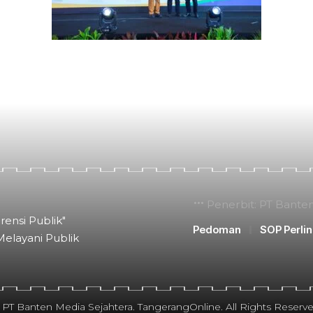
Penerbit: PT Bante
rensi Publik"
Pedoman
SOP Perli
Melayani Publik
 PT Banten Media Sejahtera. TangerangOnline. All Rights Reserve