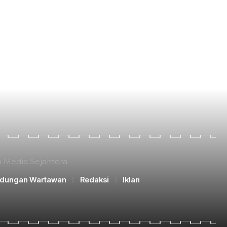
n Media Sejahtera
ndungan Wartawan
Redaksi
Iklan