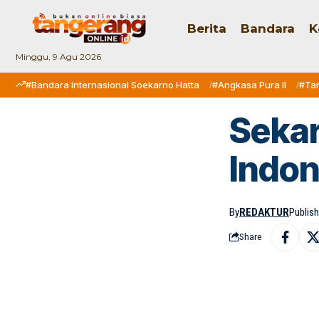
Berita
Bandara
K
Minggu, 9 Agu 2026
#Bandara Internasional Soekarno Hatta
#Angkasa Pura II
#Ta
Seka
Indon
By
REDAKTUR
Publish
Share