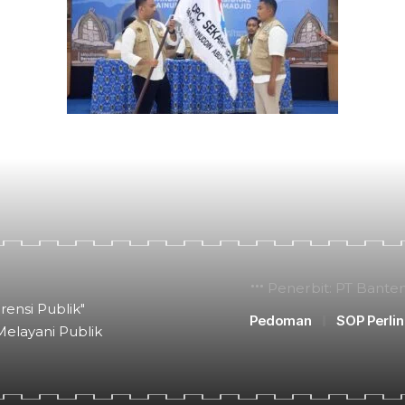
Penerbit: PT Bante
rensi Publik"
Pedoman
SOP Perli
Melayani Publik