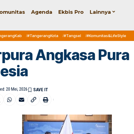
omunitas
Agenda
Ekbis Pro
Lainnya
ngerangKab
#TangerangKota
#Tangsel
#Komunitas&LifeStyle
rpura Angkasa Pura
esia
ed: 20 Mei, 2026