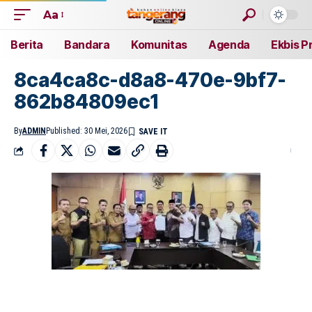
Aa
Berita
Bandara
Komunitas
Agenda
Ekbis P
8ca4ca8c-d8a8-470e-9bf7-
862b84809ec1
By
ADMIN
Published: 30 Mei, 2026