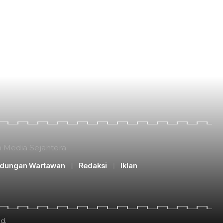
n Media Sejahtera
ndungan Wartawan
Redaksi
Iklan
d.