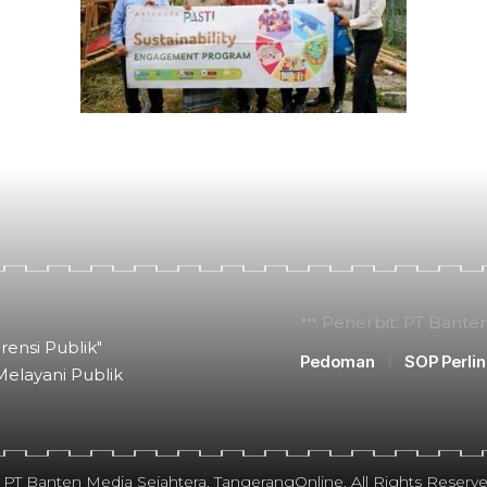
Penerbit: PT Bante
rensi Publik"
Pedoman
SOP Perli
Melayani Publik
 PT Banten Media Sejahtera. TangerangOnline. All Rights Reserve