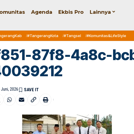
omunitas
Agenda
Ekbis Pro
Lainnya
ngerangKab
#TangerangKota
#Tangsel
#Komunitas&LifeStyle
f851-87f8-4a8c-bc
40039212
 Juni, 2026