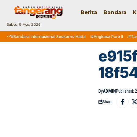
Berita
Bandara
K
Sabtu, 8 Agu 2026
#Bandara Internasional Soekarno Hatta
#Angkasa Pura II
#Ta
e915
18f5
By
ADMIN
Published: 2
Share