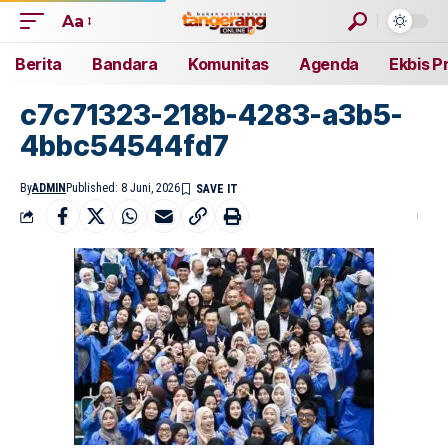
Aa
Berita
Bandara
Komunitas
Agenda
Ekbis P
c7c71323-218b-4283-a3b5-
4bbc54544fd7
By
ADMIN
Published: 8 Juni, 2026