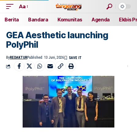
Aa
Berita
Bandara
Komunitas
Agenda
Ekbis P
GEA Aesthetic launching
PolyPhil
By
REDAKTUR
Published: 13 Juni, 2026