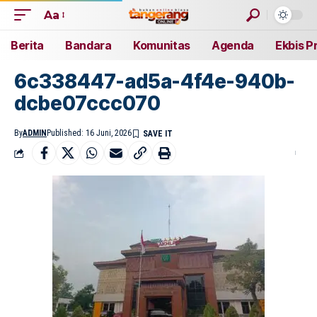
Aa
Berita
Bandara
Komunitas
Agenda
Ekbis P
6c338447-ad5a-4f4e-940b-
dcbe07ccc070
By
ADMIN
Published: 16 Juni, 2026