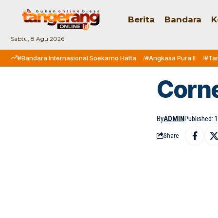
Berita
Bandara
K
Sabtu, 8 Agu 2026
#Bandara Internasional Soekarno Hatta
#Angkasa Pura II
#Ta
Corn
By
ADMIN
Published: 1
Share