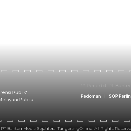
Penerbit: PT Bante
rensi Publik"
Pedoman
SOP Perli
Melayani Publik
 PT Banten Media Sejahtera. TangerangOnline. All Rights Reserve