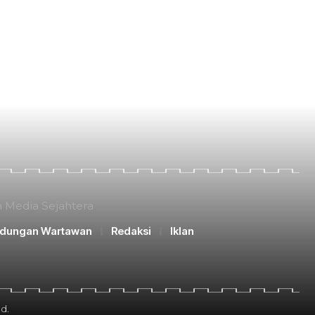
n Media Sejahtera
ndungan Wartawan
Redaksi
Iklan
d.