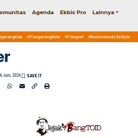
omunitas
Agenda
Ekbis Pro
Lainnya
ngerangKab
#TangerangKota
#Tangsel
#Komunitas&LifeStyle
er
6 Juni, 2026