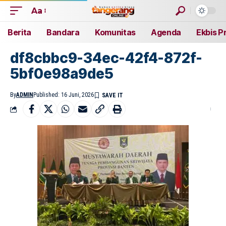
Aa
Berita
Bandara
Komunitas
Agenda
Ekbis P
df8cbbc9-34ec-42f4-872f-
5bf0e98a9de5
By
ADMIN
Published: 16 Juni, 2026