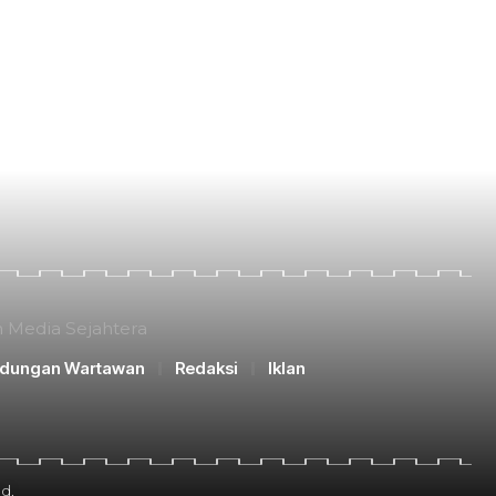
n Media Sejahtera
ndungan Wartawan
Redaksi
Iklan
d.