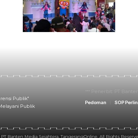
Penerbit: PT Bante
rensi Publik"
Pedoman
SOP Perli
Melayani Publik
 PT Banten Media Sejahtera. TangerangOnline. All Rights Reserve