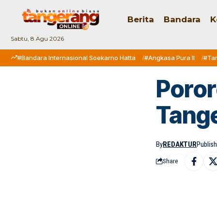
Berita
Bandara
K
Sabtu, 8 Agu 2026
#Bandara Internasional Soekarno Hatta
#Angkasa Pura II
#Ta
Poror
Tang
By
REDAKTUR
Publish
Share