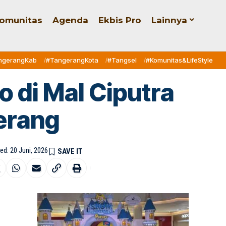
omunitas
Agenda
Ekbis Pro
Lainnya
ngerangKab
#TangerangKota
#Tangsel
#Komunitas&LifeStyle
o di Mal Ciputra
erang
ed: 20 Juni, 2026