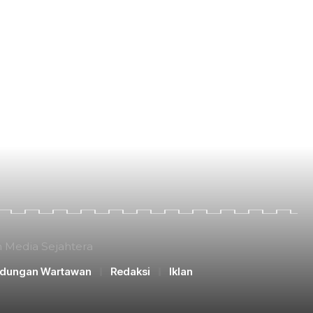
n Media Sejahtera
ndungan Wartawan
Redaksi
Iklan