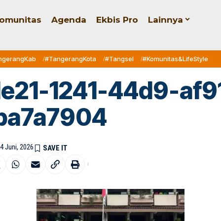
omunitas
Agenda
Ekbis Pro
Lainnya
ngerangKab
#TangerangKota
#Tangsel
#Komunitas&LifeStyle
1e21-1241-44d9-af9
ba7a7904
4 Juni, 2026