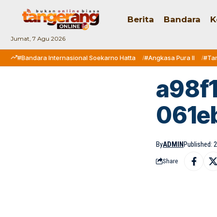
Berita
Bandara
K
Jumat, 7 Agu 2026
#Bandara Internasional Soekarno Hatta
#Angkasa Pura II
#Ta
a98f
061e
By
ADMIN
Published: 2
Share