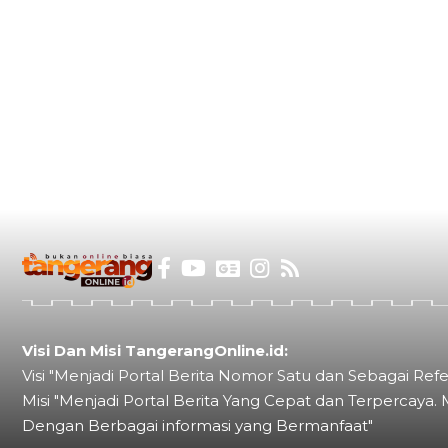
Visi Dan Misi TangerangOnline.id:
Visi "Menjadi Portal Berita Nomor Satu dan Sebagai Refe
Misi "Menjadi Portal Berita Yang Cepat dan Terpercaya. 
Dengan Berbagai informasi yang Bermanfaat"