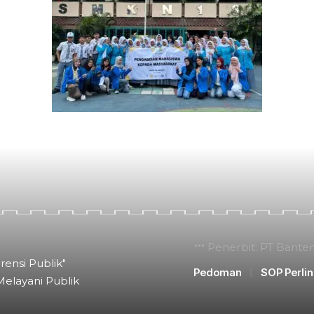
Penerbit: PT Bante
rensi Publik"
Pedoman
SOP Perli
Melayani Publik