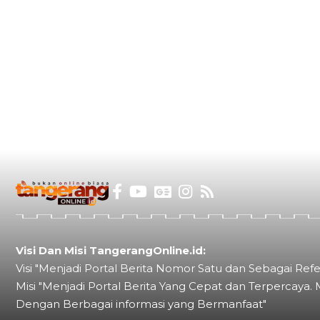
Visi Dan Misi TangerangOnline.id:
Visi "Menjadi Portal Berita Nomor Satu dan Sebagai Refe
Misi "Menjadi Portal Berita Yang Cepat dan Terpercaya. 
Dengan Berbagai informasi yang Bermanfaat"