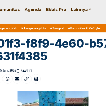
omunitas
Agenda
Ekbis Pro
Lainnya
ngerangKab
#TangerangKota
#Tangsel
#Komunitas&LifeStyle
01f3-f8f9-4e60-b5
631f4385
5 Juni, 2026