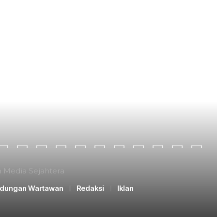
n Media Sejahtera
ndungan Wartawan
Redaksi
Iklan