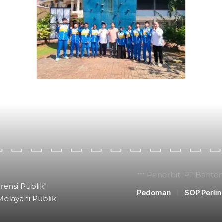
Penerbit: PT Bante
rensi Publik"
Pedoman
SOP Perli
Melayani Publik