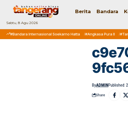
Berita
Bandara
K
Sabtu, 8 Agu 2026
#Bandara Internasional Soekarno Hatta
#Angkasa Pura II
#Ta
c9e7
9fc5
By
ADMIN
Published: 2
Share