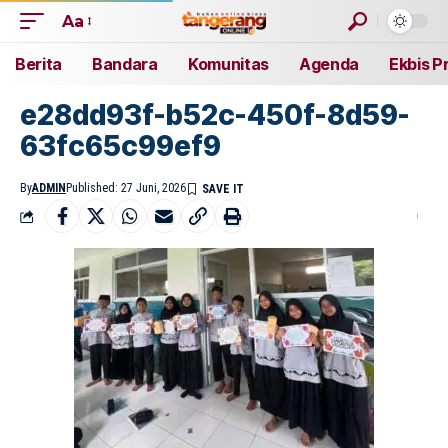
Aa
Berita
Bandara
Komunitas
Agenda
Ekbis P
e28dd93f-b52c-450f-8d59-
63fc65c99ef9
By
ADMIN
Published: 27 Juni, 2026