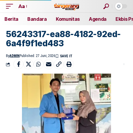
Aa
Berita
Bandara
Komunitas
Agenda
Ekbis P
56243317-ea88-4182-92ed-
6a4f9f1ed483
By
ADMIN
Published: 27 Juni, 2026