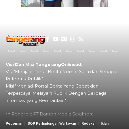
Visi Dan Misi TangerangOnline.id:
Visi "Menjadi Portal Berita Nomor Satu dan Sebagai
Referensi Publik"
Misi "Menjadi Portal Berita Yang Cepat dan
Terpercaya. Melayani Publik Dengan Berbagai
informasi yang Bermanfaat"
Penerbit: PT Banten Media Sejahtera
Pedoman
SOP Perlindungan Wartawan
Redaksi
Iklan