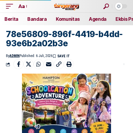
Aa
Berita
Bandara
Komunitas
Agenda
Ekbis P
78e56809-896f-4419-b4dd-
93e6b2a02b3e
By
ADMIN
Published: 6 Juli, 2026