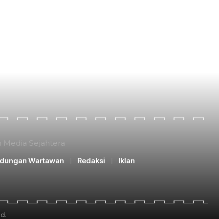
n Media Sejahtera
ndungan Wartawan
Redaksi
Iklan
d.