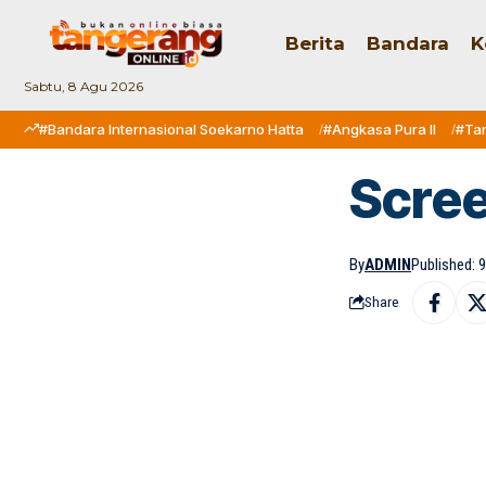
Berita
Bandara
K
Sabtu, 8 Agu 2026
#Bandara Internasional Soekarno Hatta
#Angkasa Pura II
#Ta
Scre
By
ADMIN
Published: 9
Share