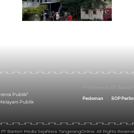
Penerbit: PT Bante
rensi Publik"
Pedoman
SOP Perli
Melayani Publik
 PT Banten Media Sejahtera. TangerangOnline. All Rights Reserve