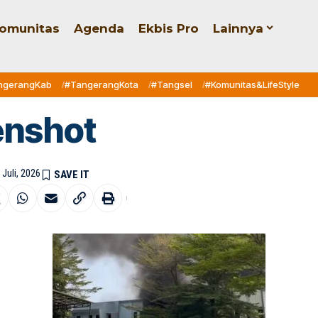
omunitas
Agenda
Ekbis Pro
Lainnya
ngerangKab
#TangerangKota
#Tangsel
#Komunitas&LifeStyle
enshot
 Juli, 2026