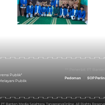
Penerbit: PT Bante
rensi Publik"
Pedoman
SOP Perli
Melayani Publik
 PT Banten Media Sejahtera. TangerangOnline. All Rights Reserve