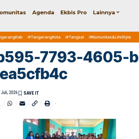
omunitas
Agenda
Ekbis Pro
Lainnya
ngerangKab
#TangerangKota
#Tangsel
#Komunitas&LifeStyle
b595-7793-4605-b
ea5cfb4c
 Juli, 2026