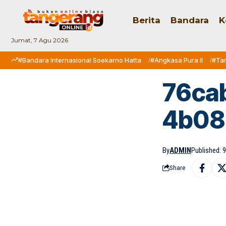
Berita
Bandara
K
Jumat, 7 Agu 2026
#Bandara Internasional Soekarno Hatta
#Angkasa Pura II
#Ta
76ca
4b08
By
ADMIN
Published: 9
Share