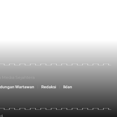
n Media Sejahtera
ndungan Wartawan
Redaksi
Iklan
d.