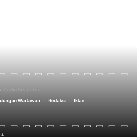
n Media Sejahtera
ndungan Wartawan
Redaksi
Iklan
d.