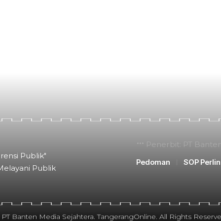
Penerbit: PT Bante
rensi Publik"
Pedoman
SOP Perli
Melayani Publik
 PT Banten Media Sejahtera. TangerangOnline. All Rights Reserve