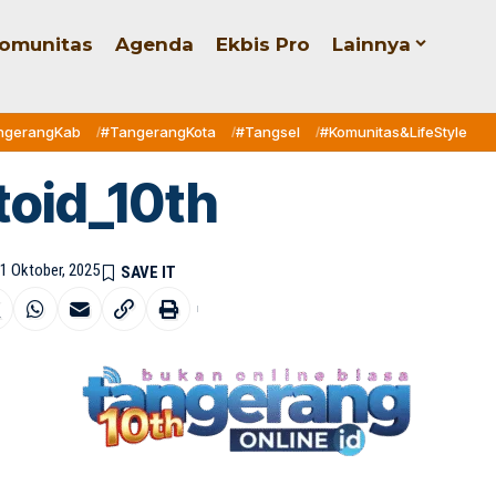
omunitas
Agenda
Ekbis Pro
Lainnya
ngerangKab
#TangerangKota
#Tangsel
#Komunitas&LifeStyle
toid_10th
21 Oktober, 2025