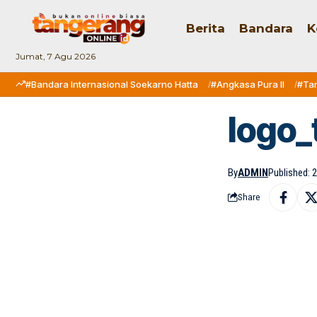
Berita
Bandara
K
Jumat, 7 Agu 2026
#Bandara Internasional Soekarno Hatta
#Angkasa Pura II
#Ta
logo_
By
ADMIN
Published: 
Share