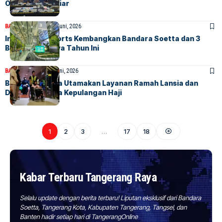
Omzet Rp10 Miliar
BANDARA
BERITA
18 Juni, 2026
InJourney Airports Kembangkan Bandara Soetta dan 3
Bandara Lainnya Tahun Ini
BANDARA
BERITA
3 Juni, 2026
Bandara Soetta Utamakan Layanan Ramah Lansia dan
Disabilitas pada Kepulangan Haji
1
2
3
…
17
18
Kabar Terbaru Tangerang Raya
Selalu update dengan berita terbaru! Liputan eksklusif dari Bandara
Soetta, Tangerang Kota, Kabupaten Tangerang, Tangsel, dan
Banten hadir setiap hari di TangerangOnline