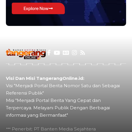
Explore Now
Visi Dan Misi TangerangOnline.id:
Visi "Menjadi Portal Berita Nomor Satu dan Sebagai
Referensi Publik"
Misi "Menjadi Portal Berita Yang Cepat dan
Terpercaya. Melayani Publik Dengan Berbagai
informasi yang Bermanfaat"
Penerbit: PT Banten Media Sejahtera