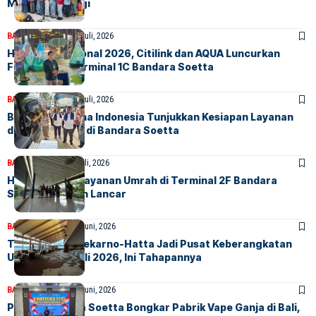
Mobilitas Tinggi
BANDARA
BERITA
22 Juli, 2026
Hari Anak Nasional 2026, Citilink dan AQUA Luncurkan
Flomiland di Terminal 1C Bandara Soetta
BANDARA
BERITA
17 Juli, 2026
Badan Karantina Indonesia Tunjukkan Kesiapan Layanan
dan Biosekuriti di Bandara Soetta
BANDARA
BERITA
2 Juli, 2026
Hari Pertama Layanan Umrah di Terminal 2F Bandara
Soetta Berjalan Lancar
BANDARA
BERITA
26 Juni, 2026
Terminal 2F Soekarno-Hatta Jadi Pusat Keberangkatan
Umrah Mulai Juli 2026, Ini Tahapannya
BANDARA
BERITA
25 Juni, 2026
Polres Bandara Soetta Bongkar Pabrik Vape Ganja di Bali,