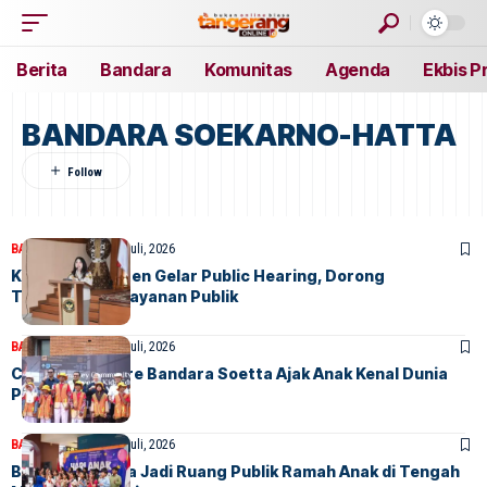
Berita
Bandara
Komunitas
Agenda
Ekbis P
BANDARA SOEKARNO-HATTA
BANDARA
BERITA
30 Juli, 2026
Karantina Banten Gelar Public Hearing, Dorong
Transparansi Layanan Publik
BANDARA
BERITA
25 Juli, 2026
Community Care Bandara Soetta Ajak Anak Kenal Dunia
Penerbangan
BANDARA
BERITA
23 Juli, 2026
Bandara Soetta Jadi Ruang Publik Ramah Anak di Tengah