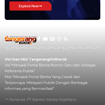
Explore Now
Visi Dan Misi TangerangOnline.id:
Visi "Menjadi Portal Berita Nomor Satu dan Sebagai
Referensi Publik"
Misi "Menjadi Portal Berita Yang Cepat dan
Terpercaya. Melayani Publik Dengan Berbagai
informasi yang Bermanfaat"
Penerbit: PT Banten Media Sejahtera