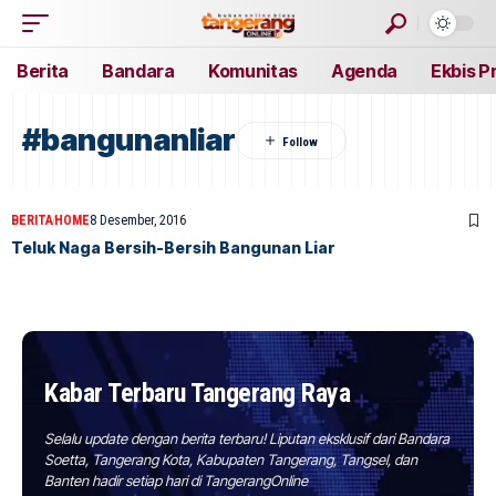
Berita
Bandara
Komunitas
Agenda
Ekbis P
#bangunanliar
BERITA
HOME
8 Desember, 2016
Teluk Naga Bersih-Bersih Bangunan Liar
Kabar Terbaru Tangerang Raya
Selalu update dengan berita terbaru! Liputan eksklusif dari Bandara
Soetta, Tangerang Kota, Kabupaten Tangerang, Tangsel, dan
Banten hadir setiap hari di TangerangOnline